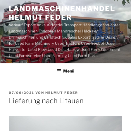
Zum
LANDMASCHINENHANDEL
Inhalt
HELMUT FEDER
springen
Verkauf Export Ankauf Handel Transport Händler gebrauchter
Landmaschinen Traktoren Mähdrescher Häcksler
Drillmaschinen und Landtechnik Sales Export Trading Dealer
for Used Farm Machinery Used Tractors Used Seeder Used
Harvester Used Plow Used Disc Harrow Used Farm Equipment
Used Farmservice Used Farming Used Farm Parts
Menü
VERÖFFENTLICHT
07/06/2021
VON
HELMUT FEDER
AM
Lieferung nach Litauen