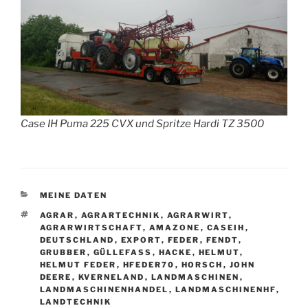
Case IH Puma 225 CVX und Spritze Hardi TZ 3500
KATEGORIEN
MEINE DATEN
SCHLAGWÖRTER
AGRAR
,
AGRARTECHNIK
,
AGRARWIRT
,
AGRARWIRTSCHAFT
,
AMAZONE
,
CASEIH
,
DEUTSCHLAND
,
EXPORT
,
FEDER
,
FENDT
,
GRUBBER
,
GÜLLEFASS
,
HACKE
,
HELMUT
,
HELMUT FEDER
,
HFEDER70
,
HORSCH
,
JOHN
DEERE
,
KVERNELAND
,
LANDMASCHINEN
,
LANDMASCHINENHANDEL
,
LANDMASCHINENHF
,
LANDTECHNIK