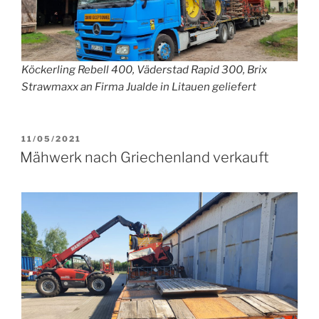
Köckerling Rebell 400, Väderstad Rapid 300, Brix
Strawmaxx an Firma Jualde in Litauen geliefert
VERÖFFENTLICHT
11/05/2021
AM
Mähwerk nach Griechenland verkauft