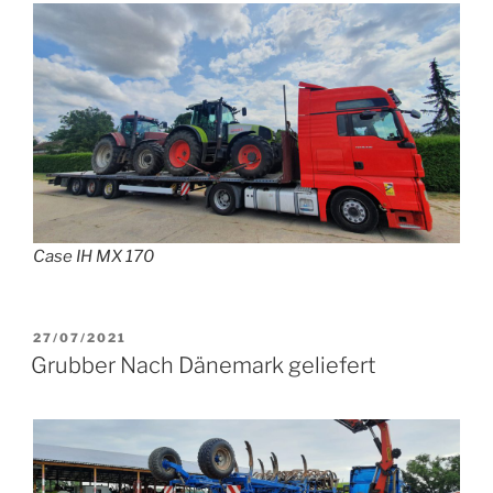
Case IH MX 170
VERÖFFENTLICHT
27/07/2021
AM
Grubber Nach Dänemark geliefert