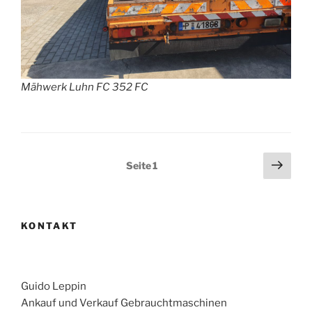
Mähwerk Luhn FC 352 FC
Seitennummerierung
Näch
Seite
1
Seit
der
Beiträge
KONTAKT
Guido Leppin
Ankauf und Verkauf Gebrauchtmaschinen