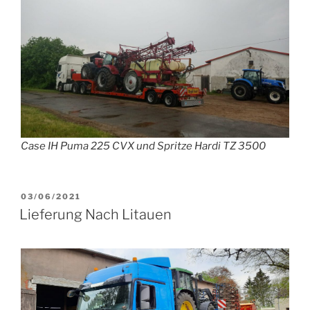
Case IH Puma 225 CVX und Spritze Hardi TZ 3500
VERÖFFENTLICHT
03/06/2021
AM
Lieferung Nach Litauen