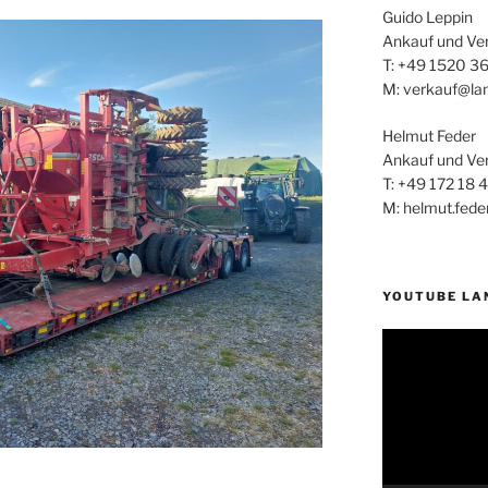
Guido Leppin
Ankauf und Ve
T: +49 1520 3
M: verkauf@la
Helmut Feder
Ankauf und Ve
T: +49 172 18 
M: helmut.fed
YOUTUBE LA
Video-
Player