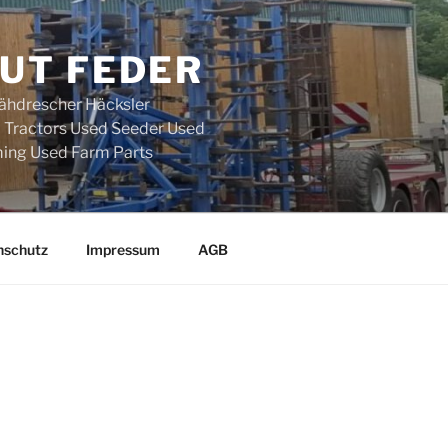
UT FEDER
ähdrescher Häcksler
d Tractors Used Seeder Used
ing Used Farm Parts
nschutz
Impressum
AGB