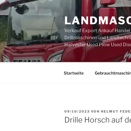
Zum
Inhalt
LANDMASC
springen
Verkauf Export Ankauf Handel
Drillmaschinen und Landtechni
Harvester Used Plow Used Dis
Startseite
Gebrauchtmaschi
VERÖFFENTLICHT
09/10/2023
VON
HELMUT FEDE
AM
Drille Horsch auf