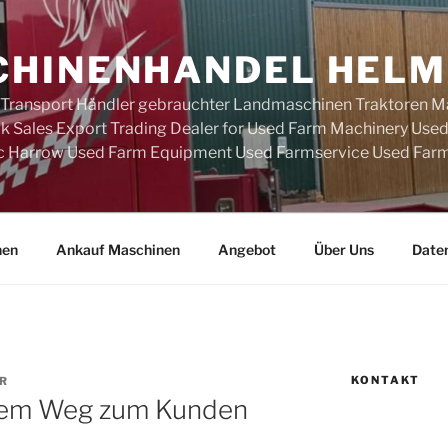
HINENHANDEL HELM
 Transport Händler gebrauchter Landmaschinen Traktoren M
k Sales Export Trading Dealer for Used Farm Machinery Use
c Harrow Used Farm Equipment Used Farmservice Used Farm
nen
Ankauf Maschinen
Angebot
Über Uns
Date
KONTAKT
R
 dem Weg zum Kunden