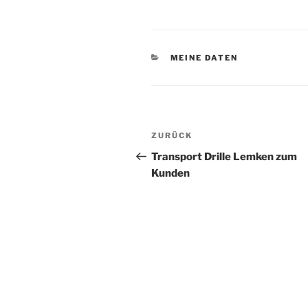
KATEGORIEN
MEINE DATEN
Beitragsnavigation
Vorheriger
ZURÜCK
Beitrag
Transport Drille Lemken zum
Kunden