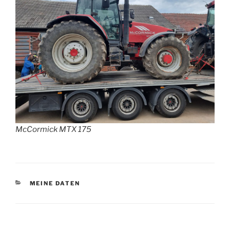
McCormick MTX 175
KATEGORIEN
MEINE DATEN