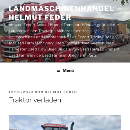
Zum
LANDMASCHINENHANDEL
Inhalt
HELMUT FEDER
springen
Verkauf Export Ankauf Handel Transport Händler gebrauchter
Landmaschinen Traktoren Mähdrescher Häcksler
Drillmaschinen und Landtechnik Sales Export Trading Dealer
for Used Farm Machinery Used Tractors Used Seeder Used
Harvester Used Plow Used Disc Harrow Used Farm Equipment
Used Farmservice Used Farming Used Farm Parts
Menü
VERÖFFENTLICHT
12/05/2023
VON
HELMUT FEDER
AM
Traktor verladen