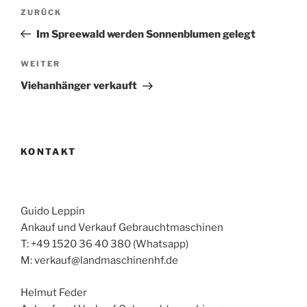
Beitragsnavigation
Vorheriger
ZURÜCK
Beitrag
Im Spreewald werden Sonnenblumen gelegt
Nächster
WEITER
Beitrag
Viehanhänger verkauft
KONTAKT
Guido Leppin
Ankauf und Verkauf Gebrauchtmaschinen
T: +49 1520 36 40 380 (Whatsapp)
M: verkauf@landmaschinenhf.de
Helmut Feder