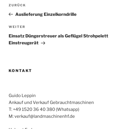
Beitragsnavigation
Vorheriger
ZURÜCK
Beitrag
Auslieferung Einzelkorndrille
Nächster
WEITER
Beitrag
Einsatz Düngerstreuer als Geflügel Strohpelett
Einstreugerät
KONTAKT
Guido Leppin
Ankauf und Verkauf Gebrauchtmaschinen
T: +49 1520 36 40 380 (Whatsapp)
M: verkauf@landmaschinenhf.de