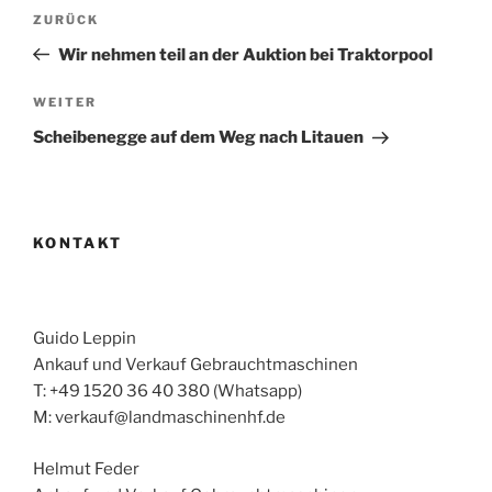
Beitragsnavigation
Vorheriger
ZURÜCK
Beitrag
Wir nehmen teil an der Auktion bei Traktorpool
Nächster
WEITER
Beitrag
Scheibenegge auf dem Weg nach Litauen
KONTAKT
Guido Leppin
Ankauf und Verkauf Gebrauchtmaschinen
T: +49 1520 36 40 380 (Whatsapp)
M: verkauf@landmaschinenhf.de
Helmut Feder