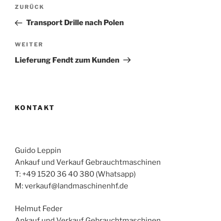
Beitragsnavigation
Vorheriger
ZURÜCK
Beitrag
Transport Drille nach Polen
Nächster
WEITER
Beitrag
Lieferung Fendt zum Kunden
KONTAKT
Guido Leppin
Ankauf und Verkauf Gebrauchtmaschinen
T: +49 1520 36 40 380 (Whatsapp)
M: verkauf@landmaschinenhf.de
Helmut Feder
Ankauf und Verkauf Gebrauchtmaschinen