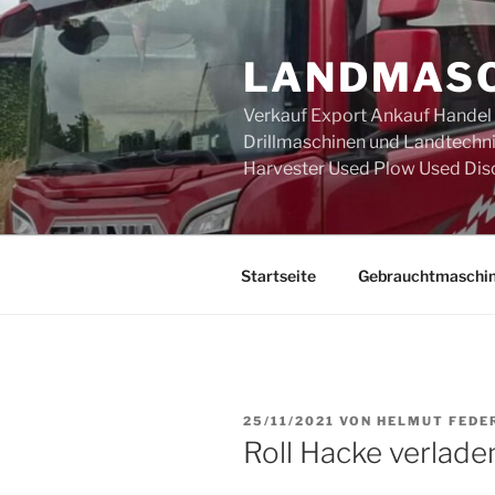
Zum
Inhalt
LANDMASC
springen
Verkauf Export Ankauf Handel
Drillmaschinen und Landtechni
Harvester Used Plow Used Dis
Startseite
Gebrauchtmaschi
VERÖFFENTLICHT
25/11/2021
VON
HELMUT FEDE
AM
Roll Hacke verlade