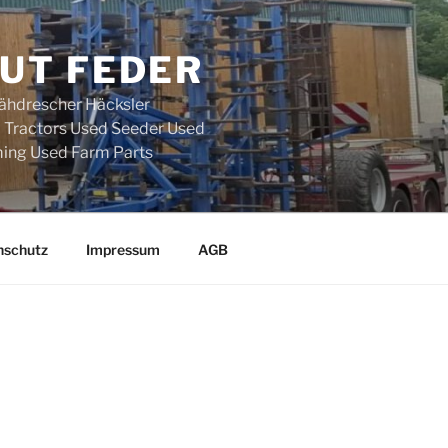
UT FEDER
ähdrescher Häcksler
d Tractors Used Seeder Used
ing Used Farm Parts
nschutz
Impressum
AGB