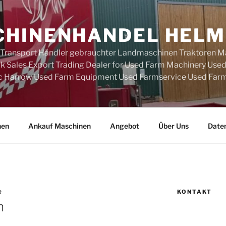
HINENHANDEL HELM
 Transport Händler gebrauchter Landmaschinen Traktoren M
k Sales Export Trading Dealer for Used Farm Machinery Use
c Harrow Used Farm Equipment Used Farmservice Used Farm
nen
Ankauf Maschinen
Angebot
Über Uns
Date
KONTAKT
R
n