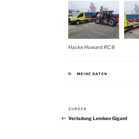
Hacke Howard RC 8
KATEGORIEN
MEINE DATEN
Beitragsnavigation
Vorheriger
ZURÜCK
Beitrag
Verladung Lemken Gigant