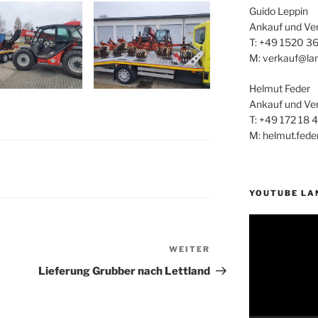
Guido Leppin
Ankauf und Ve
T: +49 1520 3
M: verkauf@la
Helmut Feder
Ankauf und Ve
T: +49 172 18 
M: helmut.fed
YOUTUBE LA
Video-
Player
WEITER
Nächster
Beitrag
Lieferung Grubber nach Lettland