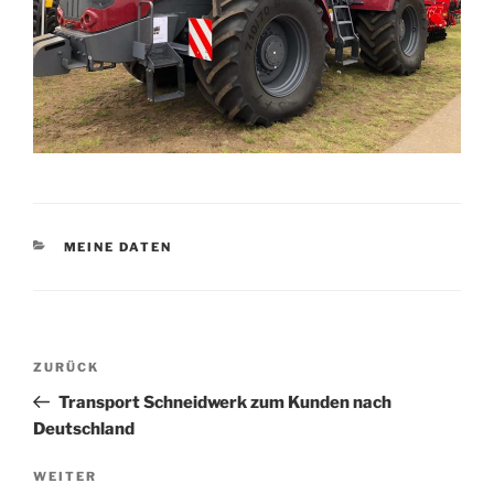
KATEGORIEN
MEINE DATEN
Beitragsnavigation
Vorheriger
ZURÜCK
Beitrag
Transport Schneidwerk zum Kunden nach
Deutschland
Nächster
WEITER