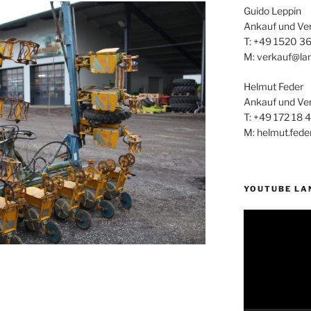
Guido Leppin
Ankauf und Ve
T: +49 1520 3
M: verkauf@la
Helmut Feder
Ankauf und Ve
T: +49 172 18 
M: helmut.fed
YOUTUBE LA
Video-
Player