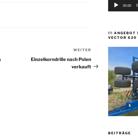
00:00
!!! ANGEBOT
VECTOR 620
WEITER
Nächster
Beitrag
s
Einzelkorndrille nach Polen
verkauft
BEITRÄGE