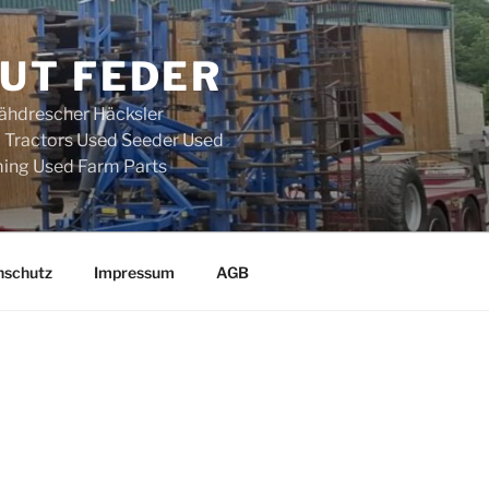
UT FEDER
ähdrescher Häcksler
d Tractors Used Seeder Used
ing Used Farm Parts
nschutz
Impressum
AGB