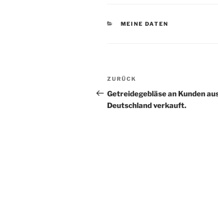
KATEGORIEN
MEINE DATEN
Beitragsnavigation
Vorheriger
ZURÜCK
Beitrag
Getreidegebläse an Kunden au
Deutschland verkauft.