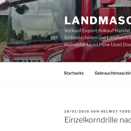
Zum
Inhalt
LANDMASC
springen
Verkauf Export Ankauf Handel
Drillmaschinen und Landtechni
Harvester Used Plow Used Dis
Startseite
Gebrauchtmaschi
VERÖFFENTLICHT
28/01/2019
VON
HELMUT FEDE
AM
Einzelkorndrille na