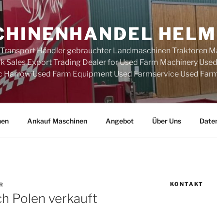
HINENHANDEL HELM
 Transport Händler gebrauchter Landmaschinen Traktoren M
k Sales Export Trading Dealer for Used Farm Machinery Use
c Harrow Used Farm Equipment Used Farmservice Used Farm
nen
Ankauf Maschinen
Angebot
Über Uns
Date
KONTAKT
R
ch Polen verkauft