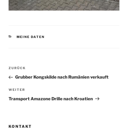
KATEGORIEN
MEINE DATEN
Beitragsnavigation
Vorheriger
ZURÜCK
Beitrag
Grubber Kongskilde nach Rumänien verkauft
Nächster
WEITER
Beitrag
Transport Amazone Drille nach Kroatien
KONTAKT