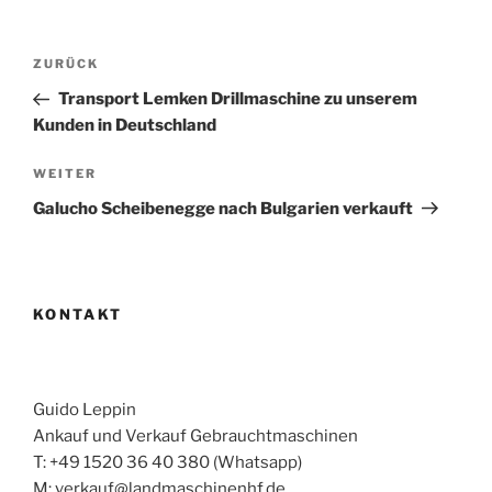
Beitragsnavigation
Vorheriger
ZURÜCK
Beitrag
Transport Lemken Drillmaschine zu unserem
Kunden in Deutschland
Nächster
WEITER
Beitrag
Galucho Scheibenegge nach Bulgarien verkauft
KONTAKT
Guido Leppin
Ankauf und Verkauf Gebrauchtmaschinen
T: +49 1520 36 40 380 (Whatsapp)
M: verkauf@landmaschinenhf.de