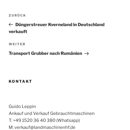
Beitragsnavigation
Vorheriger
ZURÜCK
Beitrag
Düngerstreuer Kverneland in Deutschland
verkauft
Nächster
WEITER
Beitrag
Transport Grubber nach Rumänien
KONTAKT
Guido Leppin
Ankauf und Verkauf Gebrauchtmaschinen
T: +49 1520 36 40 380 (Whatsapp)
M: verkauf@landmaschinenhf.de