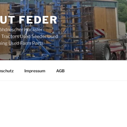
UT FEDER
ähdrescher Häcksler
d Tractors Used Seeder Used
ing Used Farm Parts
nschutz
Impressum
AGB