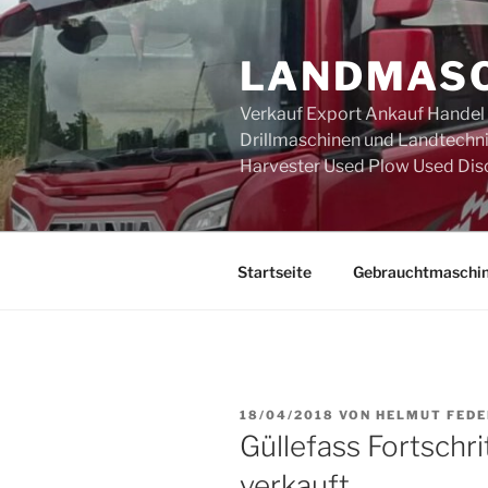
Zum
Inhalt
LANDMASC
springen
Verkauf Export Ankauf Handel
Drillmaschinen und Landtechni
Harvester Used Plow Used Dis
Startseite
Gebrauchtmaschi
VERÖFFENTLICHT
18/04/2018
VON
HELMUT FEDE
AM
Güllefass Fortschr
verkauft