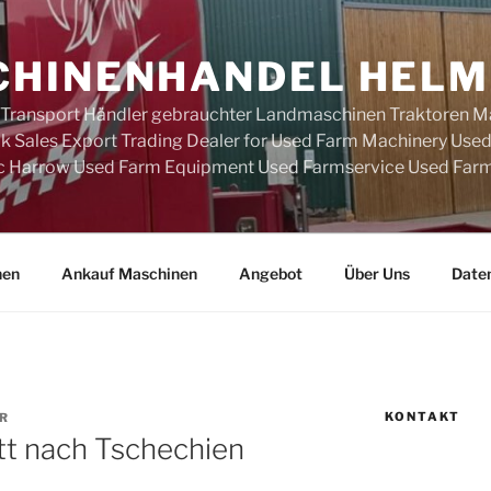
HINENHANDEL HELM
 Transport Händler gebrauchter Landmaschinen Traktoren M
k Sales Export Trading Dealer for Used Farm Machinery Use
c Harrow Used Farm Equipment Used Farmservice Used Farm
nen
Ankauf Maschinen
Angebot
Über Uns
Date
KONTAKT
R
itt nach Tschechien