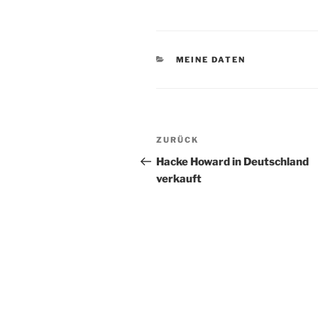
KATEGORIEN
MEINE DATEN
Beitragsnavigation
Vorheriger
ZURÜCK
Beitrag
Hacke Howard in Deutschland
verkauft