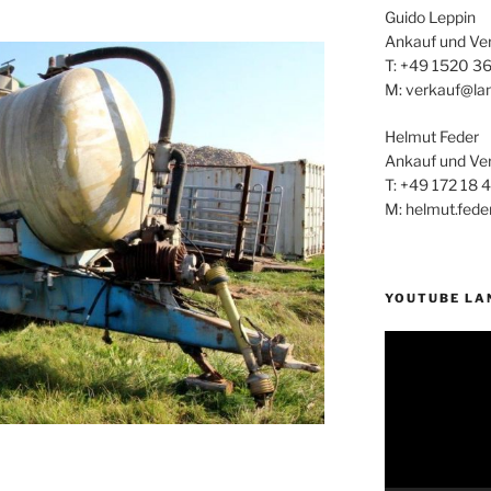
Guido Leppin
Ankauf und Ve
T: +49 1520 3
M: verkauf@la
Helmut Feder
Ankauf und Ve
T: +49 172 18 
M: helmut.fed
YOUTUBE LA
Video-
Player