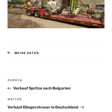
KATEGORIEN
MEINE DATEN
Beitragsnavigation
Vorheriger
ZURÜCK
Beitrag
Verkauf Spritze nach Bulgarien
Nächster
WEITER
Beitrag
Verkauf Düngerstreuer in Deutschland